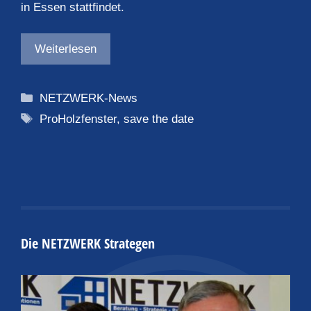
in Essen stattfindet.
Weiterlesen
Kategorien
NETZWERK-News
Schlagwörter
ProHolzfenster
,
save the date
Die NETZWERK Strategen