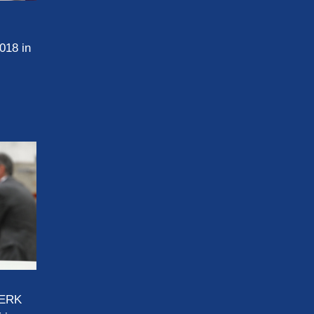
18 in
WERK