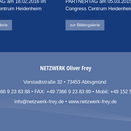
G am 18.02.2016 im
PARTNERTAG am 05.03.2015
entrum Heidenheim
Congress Centrum Heidenhe
lerie
zur Bildergalerie
NETZWERK
Oliver Frey
Vorstadtstraße 32
73453
Abtsgmünd
66 9 23 83 88
FAX:
+49 7366 9 23 83 89
Mobil:
+49 152 
info@netzwerk-frey.de
www.netzwerk-frey.de