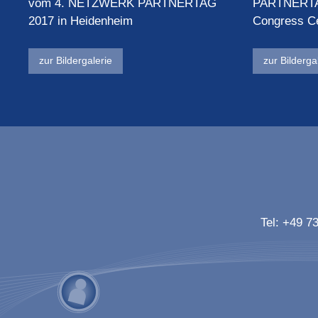
vom 4. NETZWERK PARTNERTAG
PARTNERTA
2017 in Heidenheim
Congress C
zur Bildergalerie
zur Bilderga
Tel:
+49 73