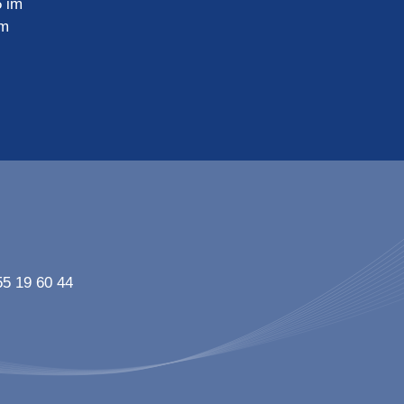
 im
im
55 19 60 44