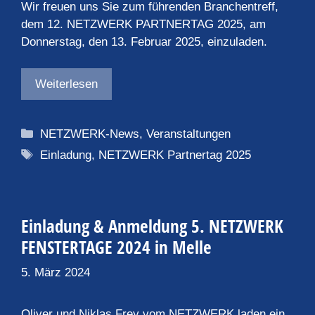
Wir freuen uns Sie zum führenden Branchentreff,
dem 12. NETZWERK PARTNERTAG 2025, am
Donnerstag, den 13. Februar 2025, einzuladen.
Weiterlesen
Kategorien
NETZWERK-News
,
Veranstaltungen
Schlagwörter
Einladung
,
NETZWERK Partnertag 2025
Einladung & Anmeldung 5. NETZWERK
FENSTERTAGE 2024 in Melle
5. März 2024
Oliver und Niklas Frey vom NETZWERK laden ein