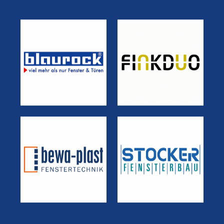
NETZWERK-Fensterbaupartner