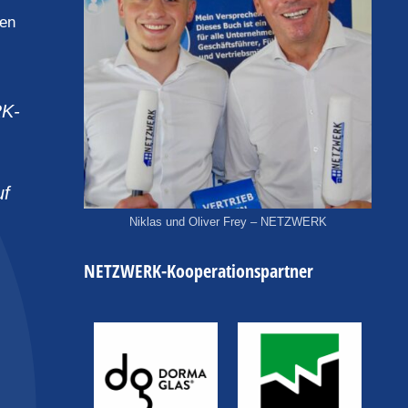
den
RK-
uf
Niklas und Oliver Frey – NETZWERK
NETZWERK-Kooperationspartner