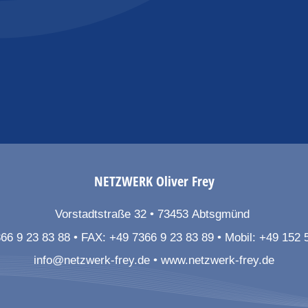
NETZWERK
Oliver Frey
Vorstadtstraße 32
73453
Abtsgmünd
66 9 23 83 88
FAX:
+49 7366 9 23 83 89
Mobil:
+49 152 
info@netzwerk-frey.de
www.netzwerk-frey.de