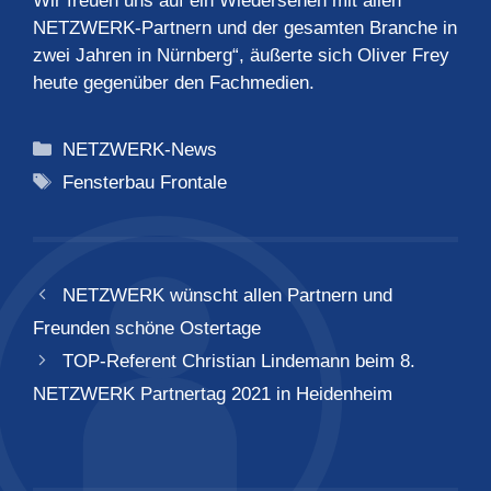
Wir freuen uns auf ein Wiedersehen mit allen
NETZWERK-Partnern und der gesamten Branche in
zwei Jahren in Nürnberg“, äußerte sich Oliver Frey
heute gegenüber den Fachmedien.
Kategorien
NETZWERK-News
Schlagwörter
Fensterbau Frontale
NETZWERK wünscht allen Partnern und
Freunden schöne Ostertage
TOP-Referent Christian Lindemann beim 8.
NETZWERK Partnertag 2021 in Heidenheim