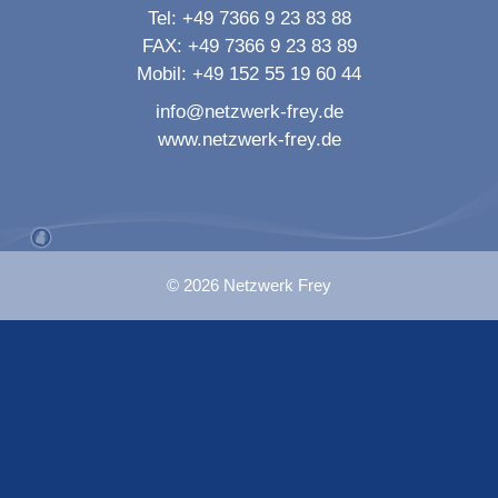
Tel:
+49 7366 9 23 83 88
FAX:
+49 7366 9 23 83 89
Mobil:
+49 152 55 19 60 44
info@netzwerk-frey.de
www.netzwerk-frey.de
© 2026 Netzwerk Frey