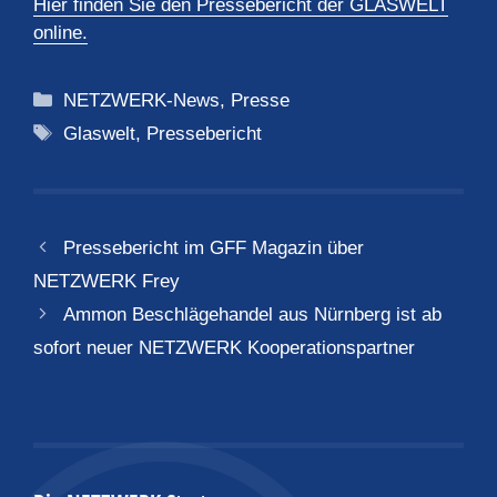
Hier finden Sie den Pressebericht der GLASWELT
online.
Kategorien
NETZWERK-News
,
Presse
Schlagwörter
Glaswelt
,
Pressebericht
Pressebericht im GFF Magazin über
NETZWERK Frey
Ammon Beschlägehandel aus Nürnberg ist ab
sofort neuer NETZWERK Kooperationspartner