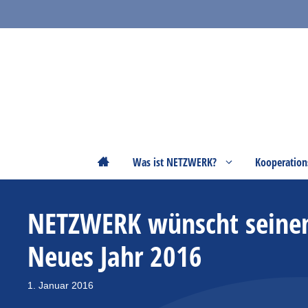
Zum
Inhalt
springen
Startseite
Was ist NETZWERK?
Kooperation
NETZWERK wünscht seinen 
Neues Jahr 2016
1. Januar 2016