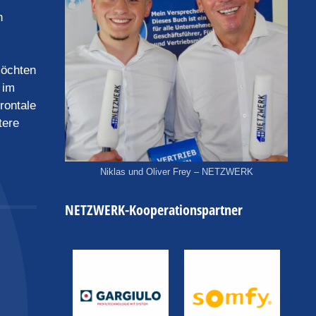
n
möchten
 im
rontale
tere
Niklas und Oliver Frey – NETZWERK
NETZWERK-Kooperationspartner