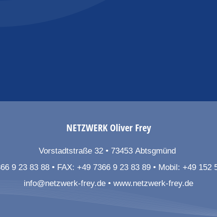
NETZWERK
Oliver Frey
Vorstadtstraße 32
73453
Abtsgmünd
66 9 23 83 88
FAX:
+49 7366 9 23 83 89
Mobil:
+49 152 
info@netzwerk-frey.de
www.netzwerk-frey.de