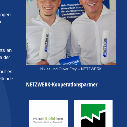
ungen
r
nts an
e der
Niklas und Oliver Frey – NETZWERK
auf es
llende
NETZWERK-Kooperationspartner