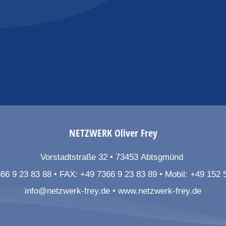
NETZWERK
Oliver Frey
Vorstadtstraße 32
73453
Abtsgmünd
66 9 23 83 88
FAX:
+49 7366 9 23 83 89
Mobil:
+49 152 
info@netzwerk-frey.de
www.netzwerk-frey.de