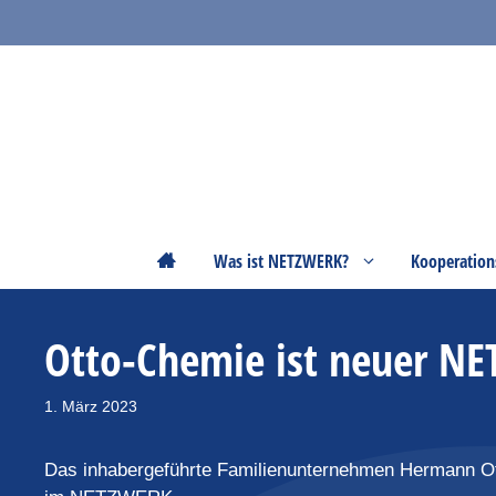
Zum
Inhalt
springen
Startseite
Was ist NETZWERK?
Kooperation
Otto-Chemie ist neuer N
1. März 2023
Das inhabergeführte Familienunternehmen Hermann Ot