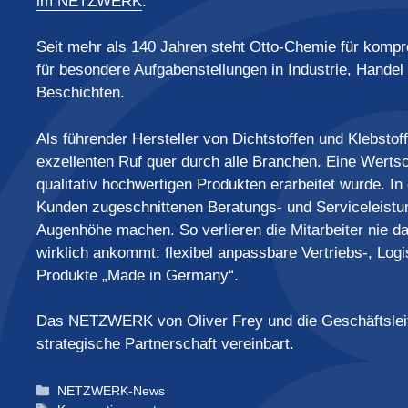
im NETZWERK
.
Seit mehr als 140 Jahren steht Otto-Chemie für komp
für besondere Aufgabenstellungen in Industrie, Hande
Beschichten.
Als führender Hersteller von Dichtstoffen und Klebsto
exzellenten Ruf quer durch alle Branchen. Eine Werts
qualitativ hochwertigen Produkten erarbeitet wurde. In 
Kunden zugeschnittenen Beratungs- und Serviceleistun
Augenhöhe machen. So verlieren die Mitarbeiter nie 
wirklich ankommt: flexibel anpassbare Vertriebs-, Lo
Produkte „Made in Germany“.
Das NETZWERK von Oliver Frey und die Geschäftsleit
strategische Partnerschaft vereinbart.
Kategorien
NETZWERK-News