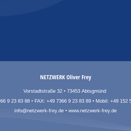
NETZWERK
Oliver Frey
Vorstadtstraße 32
73453
Abtsgmünd
66 9 23 83 88
FAX:
+49 7366 9 23 83 89
Mobil:
+49 152 
info@netzwerk-frey.de
www.netzwerk-frey.de