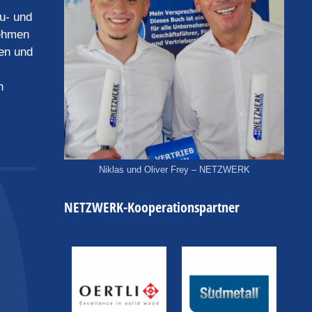
u- und
nehmen
en und
n
Niklas und Oliver Frey – NETZWERK
NETZWERK-Kooperationspartner