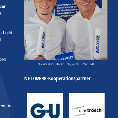
der
n
nd gibt
e
nden
Niklas und Oliver Frey – NETZWERK
NETZWERK-Kooperationspartner
.
eim im