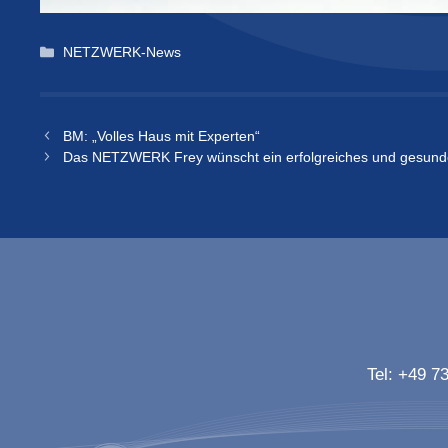
Kategorien
NETZWERK-News
BM: „Volles Haus mit Experten“
Das NETZWERK Frey wünscht ein erfolgreiches und gesund
Tel:
+49 73