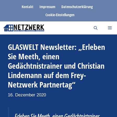
Zum
Kontakt
Impressum
Datenschutzerklärung
Inhalt
Cookie-Einstellungen
springen
GLASWELT Newsletter: „Erleben
Sie Meeth, einen
Gedächtnistrainer und Christian
Lindemann auf dem Frey-
Netzwerk Partnertag“
16. Dezember 2020
Erleben Sie Meeth, einen Gedächtnistrainer