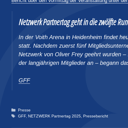
Bericht über den Vormittag der Veranstaltung unter der
Netzwerk Partnertag geht in die zwölfte Ru
In der Voith Arena in Heidenheim findet h
statt. Nachdem zuerst fünf Mitgliedsunter
Netzwerk von Oliver Frey geehrt wurden –
der langjährigen Mitglieder an – begann d
GFF
Kategorien
Presse
Schlagwörter
GFF
,
NETZWERK Partnertag 2025
,
Pressebericht