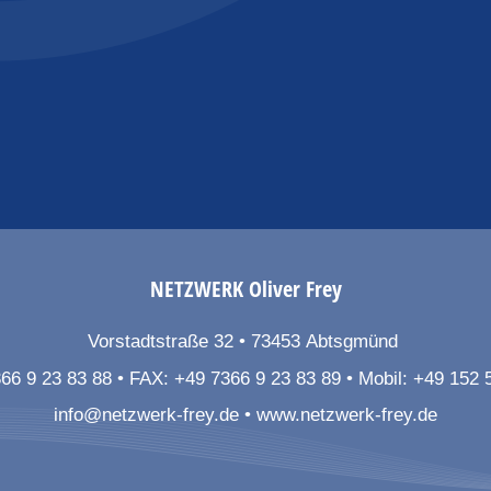
NETZWERK
Oliver Frey
Vorstadtstraße 32
73453
Abtsgmünd
66 9 23 83 88
FAX:
+49 7366 9 23 83 89
Mobil:
+49 152 
info@netzwerk-frey.de
www.netzwerk-frey.de