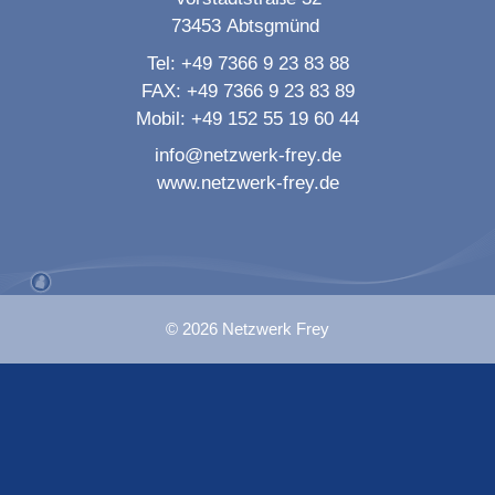
73453
Abtsgmünd
Tel:
+49 7366 9 23 83 88
FAX:
+49 7366 9 23 83 89
Mobil:
+49 152 55 19 60 44
info@netzwerk-frey.de
www.netzwerk-frey.de
© 2026 Netzwerk Frey