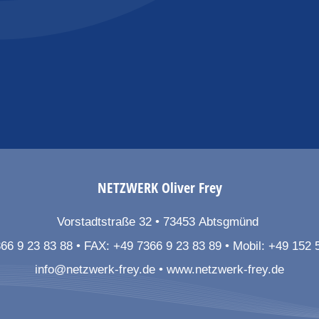
NETZWERK
Oliver Frey
Vorstadtstraße 32
73453
Abtsgmünd
66 9 23 83 88
FAX:
+49 7366 9 23 83 89
Mobil:
+49 152 
info@netzwerk-frey.de
www.netzwerk-frey.de